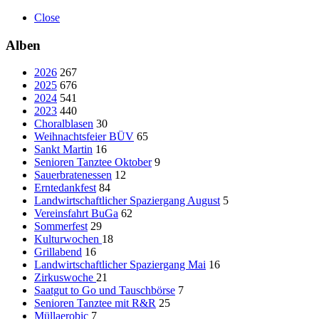
Close
Alben
2026
267
2025
676
2024
541
2023
440
Choralblasen
30
Weihnachtsfeier BÜV
65
Sankt Martin
16
Senioren Tanztee Oktober
9
Sauerbratenessen
12
Erntedankfest
84
Landwirtschaftlicher Spaziergang August
5
Vereinsfahrt BuGa
62
Sommerfest
29
Kulturwochen
18
Grillabend
16
Landwirtschaftlicher Spaziergang Mai
16
Zirkuswoche
21
Saatgut to Go und Tauschbörse
7
Senioren Tanztee mit R&R
25
Müllaerobic
7