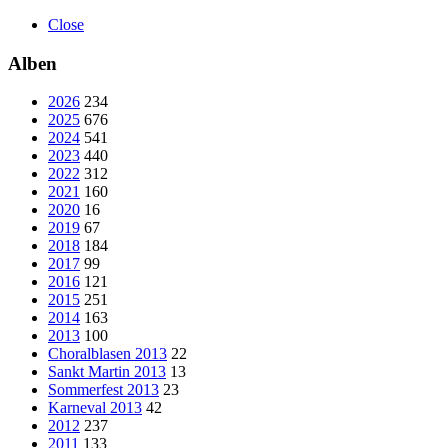
Close
Alben
2026
234
2025
676
2024
541
2023
440
2022
312
2021
160
2020
16
2019
67
2018
184
2017
99
2016
121
2015
251
2014
163
2013
100
Choralblasen 2013
22
Sankt Martin 2013
13
Sommerfest 2013
23
Karneval 2013
42
2012
237
2011
133