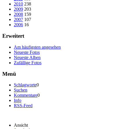
2010
238
2009
203
2008
159
2007
107
2006
16
Erweitert
Am häufigsten angesehen
Neueste Fotos
Neueste Alben
Zufällige Fotos
Menü
Schlagworte
0
Suchen
Kommentare
0
Info
RSS-Feed
Ansicht